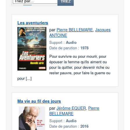
1
2
3
TRIEZ
Les aventuriers
par
Pierre BELLEMARE
,
Jacques
ANTOINE
Support :
Audio
Date de parution :
1978
Pour survivre ou pour mourir, pour
épouser la femme qu'ils aiment ou
pour la quitter, pour devenir riche ou
rester pauvre, pour faire la guerre ou
pour [...]
Ma vie au fil des jours
par
Jérôme EQUER
,
Pierre
BELLEMARE
Support :
Audio
Date de parution :
2016