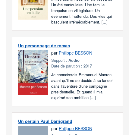
Un été caniculaire. Une famille
française en villégiature. Un
événement inattendu. Des vies qui
basculent irrémédiablement. [...]
Un personnage de roman
par
Philippe BESSON
Support :
Audio
Date de parution :
2017
Je connaissais Emmanuel Macron
avant qu'il ne se décide à se lancer
dans l'aventure d'une campagne
présidentielle. Et quand il m'a
exprimé son ambition [...]
Un certain Paul Darrigrand
par
Philippe BESSON