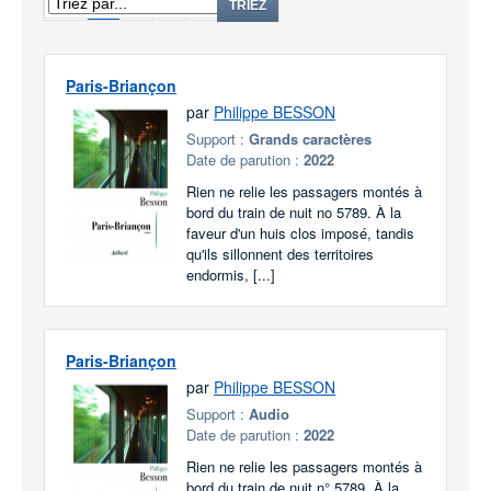
1
2
3
TRIEZ
Paris-Briançon
par
Philippe BESSON
Support :
Grands caractères
Date de parution :
2022
Rien ne relie les passagers montés à
bord du train de nuit no 5789. À la
faveur d'un huis clos imposé, tandis
qu'ils sillonnent des territoires
endormis, [...]
Paris-Briançon
par
Philippe BESSON
Support :
Audio
Date de parution :
2022
Rien ne relie les passagers montés à
bord du train de nuit n° 5789. À la