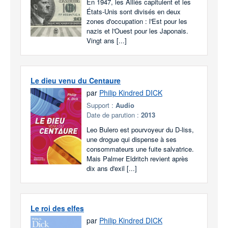
En 1947, les Alliés capitulent et les
États-Unis sont divisés en deux
zones d'occupation : l'Est pour les
nazis et l'Ouest pour les Japonais.
Vingt ans [...]
Le dieu venu du Centaure
par
Philip Kindred DICK
Support :
Audio
Date de parution :
2013
Leo Bulero est pourvoyeur du D-liss,
une drogue qui dispense à ses
consommateurs une fuite salvatrice.
Mais Palmer Eldritch revient après
dix ans d'exil [...]
Le roi des elfes
par
Philip Kindred DICK