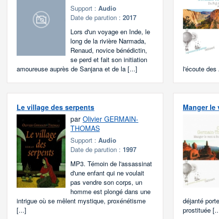
Support :
Audio
Date de parution :
2017
Lors d'un voyage en Inde, le
long de la rivière Narmada,
Renaud, novice bénédictin,
se perd et fait son initiation
amoureuse auprès de Sanjana et de la [...]
l'écoute des 
Le village des serpents
Manger le 
par
Olivier GERMAIN-
THOMAS
Support :
Audio
Date de parution :
1997
MP3. Témoin de l'assassinat
d'une enfant qui ne voulait
pas vendre son corps, un
homme est plongé dans une
intrigue où se mêlent mystique, proxénétisme
déjanté port
[...]
prostituée [..