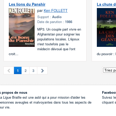
Les lions du Panshir
La chute d
par
Ken FOLLETT
Support :
Audio
Date de parution :
1986
MP3. Un couple part vivre en
Afghanistan pour soigner les
populations locales. L'époux
n'est toutefois pas le
médecin dévoué que l'ont
croit...
du pouvoir : 
1
2
3
À propos de nous
Faceboo
a Ligue Braille est une asbl qui a pour mission d'aider les
Suivez l
personnes aveugles et malvoyantes dans tous les aspects de
cliquant 
eur vie.