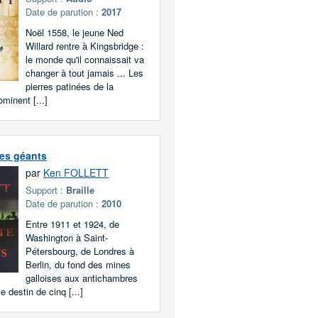
Date de parution :
2017
Noël 1558, le jeune Ned
Willard rentre à Kingsbridge :
le monde qu'il connaissait va
changer à tout jamais ... Les
pierres patinées de la
minent [...]
es géants
par
Ken FOLLETT
Support :
Braille
Date de parution :
2010
Entre 1911 et 1924, de
Washington à Saint-
Pétersbourg, de Londres à
Berlin, du fond des mines
galloises aux antichambres
le destin de cinq [...]