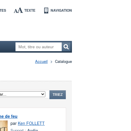
TES
TEXTE
NAVIGATION
Accueil
Catalogue
TRIEZ
ne de feu
par
Ken FOLLETT
Support :
Audio