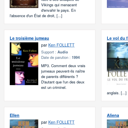
Vikings qui menacent
d'envahir le pays. En
l'absence d'un État de droit, [...]
Le troisième jumeau
Le vol du 
par
Ken FOLLETT
Support :
Audio
Date de parution :
1994
MP3. Comment deux vrais
jumeaux peuvent-ils naître
de parents différents ?
D'autant que l'un des deux
est un criminel.
anglais. [...]
Ellen
Aliena
par
Ken FOLLETT