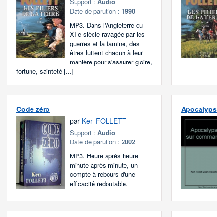
Support :
Audio
Date de parution :
1990
MP3. Dans l'Angleterre du
XIIe siècle ravagée par les
guerres et la famine, des
êtres luttent chacun à leur
manière pour s'assurer gloire,
fortune, sainteté [...]
Code zéro
Apocalyps
par
Ken FOLLETT
Support :
Audio
Date de parution :
2002
MP3. Heure après heure,
minute après minute, un
compte à rebours d'une
efficacité redoutable.