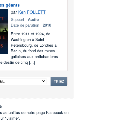
es géants
par
Ken FOLLETT
Support :
Audio
Date de parution :
2010
Entre 1911 et 1924, de
Washington à Saint-
Pétersbourg, de Londres à
Berlin, du fond des mines
galloises aux antichambres
le destin de cinq [...]
TRIEZ
k
es actualités de notre page Facebook en
sur "J'aime".