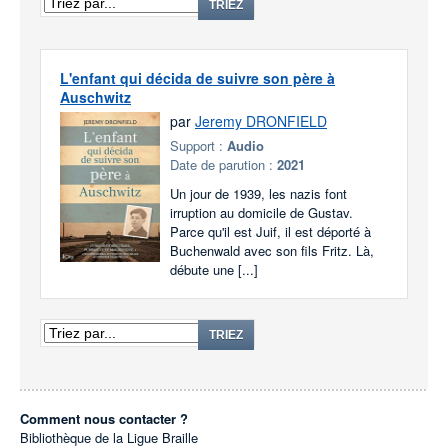
TRIEZ
L'enfant qui décida de suivre son père à
Auschwitz
par
Jeremy DRONFIELD
Support :
Audio
Date de parution :
2021
Un jour de 1939, les nazis font
irruption au domicile de Gustav.
Parce qu'il est Juif, il est déporté à
Buchenwald avec son fils Fritz. Là,
débute une [...]
TRIEZ
Comment nous contacter ?
Bibliothèque de la Ligue Braille