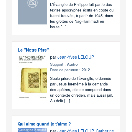
L'Évangile de Philippe fait partie des
textes apocryphes écrits en copte qui
furent trouvés, à partir de 1945, dans
les grottes de Nag-Hammadi en
haute [...]
Le "Notre Père"
par
Jean-Yves LELOUP
Support :
Audio
Date de parution :
2012
Seule prière de l'Évangile, ordonnée
par Jésus lui-même à la demande
des apôtres, elle se comprend dans
un contexte chrétien, mais aussi juif.
Au-delà [...]
Qui aime quand je t'aime ?
par
Jean-Yves LELOUP
,
Catherine