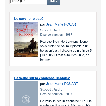
TRIEZ
Le cavalier blessé
par
Jean-Marie ROUART
Support :
Audio
Date de parution :
1987
Pourquoi Henri de Bercheny, jeune
sous-préfet de Saumur promis à un
bel avenir, a-t-il disparu ce matin du 5
juin 1805 ? C'est autour de Julie, sa
femme, [...]
La vérité sur la comtesse Berdaiev
par
Jean-Marie ROUART
Support :
Audio
Date de parution :
2018
Pourquoi le destin s'acharne-t-il sur la
comtesse Berdaiev ? Aristocrate très