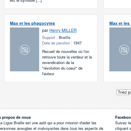
est le symbole [...]
Max et les phagocytes
Max et les
par
Henry MILLER
Support :
Braille
Date de parution :
1947
Recueil de nouvelles où l'on
retrouve toute la verdeur et la
revendication de la
"révolution du coeur" de
l'auteur.
À propos de nous
Faceboo
a Ligue Braille est une asbl qui a pour mission d'aider les
Suivez l
personnes aveugles et malvoyantes dans tous les aspects de
cliquant 