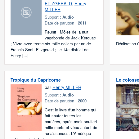
FITZGERALD
,
Henry
MILLER
Support :
Audio
Date de parution :
2011
Réunit : Môles de la nuit
vagabonde de Jack Kerouac
; Vivre avec trente-six mille dollars par an de
Réalisation 
Francis Scott Fitzgerald ; Le 14e district de
Henry [...]
Tropique du Capricorne
Le coloss
par
Henry MILLER
Support :
Audio
Date de parution :
2000
C'est le livre d'un homme qui
fait sauter toutes les
barrières, après avoir souffert
mille morts et vécu autant de
renaissances. L'Amérique