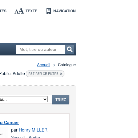
TES
TEXTE
NAVIGATION
Accueil
Catalogue
Public:
Adulte
RETIRER CE FILTRE
TRIEZ
du Cancer
par
Henry MILLER
Support :
Audio