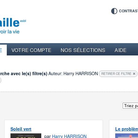
CONTRAS
E
VOTRE COMPTE
NOS SÉLECTIONS
AIDE
che avec le(s) filtre(s)
Auteur:
Harry HARRISON
RETIRER CE FILTRE
Soleil vert
Le problèm
par
Harry HARRISON