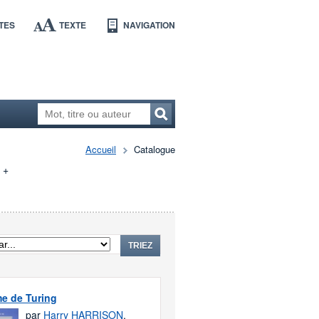
TES
TEXTE
NAVIGATION
Accueil
Catalogue
+
TRIEZ
e de Turing
par
Harry HARRISON
,