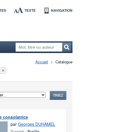
TES
TEXTE
NAVIGATION
Accueil
Catalogue
E
TRIEZ
 consolatrice
par
Georges DUHAMEL
Support :
Braille