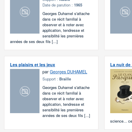
Date de parution :
1965
Georges Duhamel s'attache
dans ce récit familial à
observer et à noter avec
application, tendresse et
sensibilité les premières
années de ses deux fils [...]
Les plaisirs et les jeux
La nuit de
par
Georges DUHAMEL
Support :
Braille
Georges Duhamel s'attache
dans ce récit familial à
observer et à noter avec
application, tendresse et
sensibilité les premières
années de ses deux fils [...]
science... cel