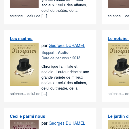
sociaux : celui des affaires,
celui du théâtre, de la
science... celui de [...]
science... cel
Les maîtres
Le notaire
par
Georges DUHAMEL
Support :
Audio
Date de parution :
2013
Chronique familiale et
sociale. L'auteur dépeint une
grande variété de milieux
sociaux : celui des affaires,
celui du théâtre, de la
science... celui de [...]
science... cel
Cécile parmi nous
Le jardin 
par
Georges DUHAMEL