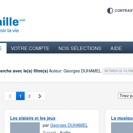
CONTRAS
E
VOTRE COMPTE
NOS SÉLECTIONS
AIDE
rche avec le(s) filtre(s)
Auteur:
Georges DUHAMEL
RETIRER CE FILTR
1
2
Les plaisirs et les jeux
La musique
par
Georges DUHAMEL
Support :
Audio