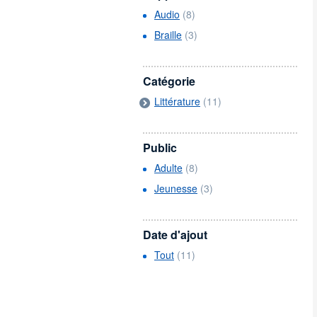
Audio
(8)
Braille
(3)
Catégorie
Littérature
(11)
Public
Adulte
(8)
Jeunesse
(3)
Date d'ajout
Tout
(11)