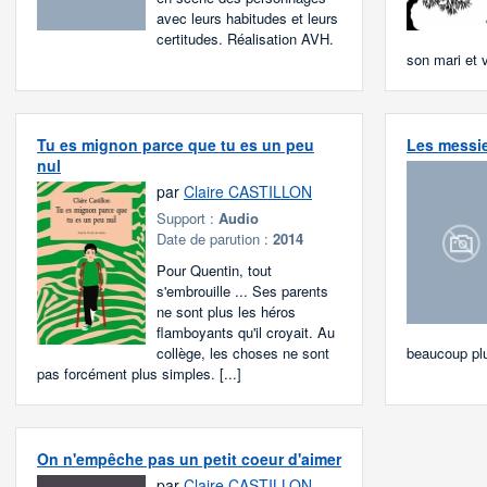
avec leurs habitudes et leurs
certitudes. Réalisation AVH.
son mari et vo
Tu es mignon parce que tu es un peu
Les messi
nul
par
Claire CASTILLON
Support :
Audio
Date de parution :
2014
Pour Quentin, tout
s'embrouille ... Ses parents
ne sont plus les héros
flamboyants qu'il croyait. Au
collège, les choses ne sont
beaucoup plu
pas forcément plus simples. [...]
On n'empêche pas un petit coeur d'aimer
par
Claire CASTILLON