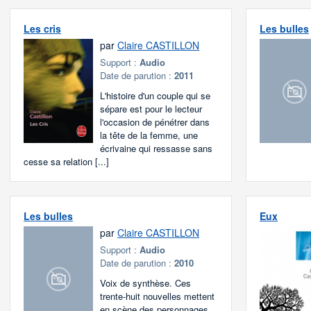
Les cris
Les bulles
par
Claire CASTILLON
Support :
Audio
Date de parution :
2011
L'histoire d'un couple qui se
sépare est pour le lecteur
l'occasion de pénétrer dans
la tête de la femme, une
écrivaine qui ressasse sans
cesse sa relation [...]
Les bulles
Eux
par
Claire CASTILLON
Support :
Audio
Date de parution :
2010
Voix de synthèse. Ces
trente-huit nouvelles mettent
en scène des personnages