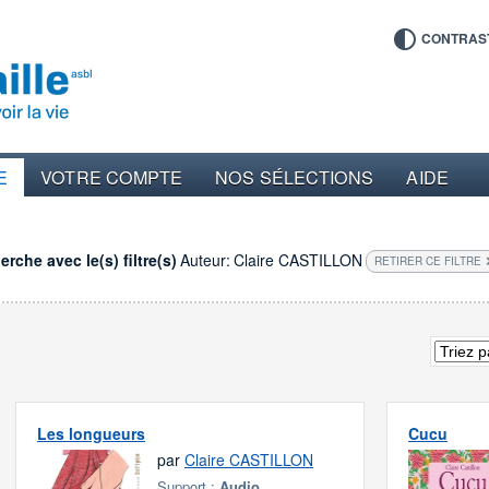
CONTRAS
E
VOTRE COMPTE
NOS SÉLECTIONS
AIDE
rche avec le(s) filtre(s)
Auteur:
Claire CASTILLON
RETIRER CE FILTRE
Les longueurs
Cucu
par
Claire CASTILLON
Support :
Audio