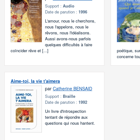
Support :
Audio
Date de parution :
1996
L'amour, nous le cherchons,
nous l'appelons, nous le
rêvons, nous l'idéalisons.
Aussi avons-nous parfois
quelques difficultés à faire
coïncider rêve et [...]
poétique, sur
concerne tou
Aime-toi, la vie t'aimera
par
Catherine BENSAID
Support :
Braille
Date de parution :
1992
Un livre d'introspection
tentant de répondre aux
questions qui nous hantent.