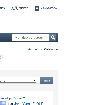
TES
TEXTE
NAVIGATION
Accueil
Catalogue
+
TRIEZ
uand je t'aime ?
par
Jean-Yves LELOUP
,