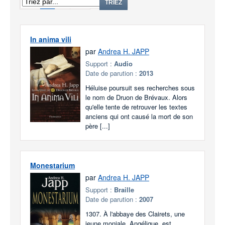
1
2
TRIEZ
In anima vili
par
Andrea H. JAPP
Support :
Audio
Date de parution :
2013
Héluise poursuit ses recherches sous
le nom de Druon de Brévaux. Alors
qu'elle tente de retrouver les textes
anciens qui ont causé la mort de son
père [...]
Monestarium
par
Andrea H. JAPP
Support :
Braille
Date de parution :
2007
1307. À l'abbaye des Clairets, une
jeune moniale, Angélique, est