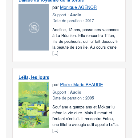
par
Monique AGÉNOR
Support :
Audio
Date de parution :
2017
Adeline, 12 ans, passe ses vacances
à La Réunion. Elle rencontre Titien,
fils de pêcheurs, qui lui fait découvrir
la beauté de son île. Au cours d'une
[...]
Leïla, les jours
par
Pierre-Marie BEAUDE
Support :
Audio
Date de parution :
2005
Soufiane a quinze ans et Moktar lui
mène la vie dure. Mais il meurt et
l'enfant s'enfuit. Il rencontre Fatou,
une fillette aveugle qu'il appelle Leïla.
[...]