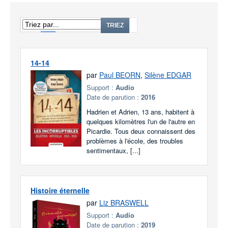
1
2
3
...
96
TRIEZ
14-14
par
Paul BEORN
,
Silène EDGAR
Support :
Audio
Date de parution :
2016
Hadrien et Adrien, 13 ans, habitent à
quelques kilomètres l'un de l'autre en
Picardie. Tous deux connaissent des
problèmes à l'école, des troubles
sentimentaux, [...]
Histoire éternelle
par
Liz BRASWELL
Support :
Audio
Date de parution :
2019