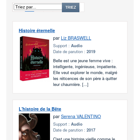
1
2
3
...
96
TRIEZ
Histoire éternelle
par
Liz BRASWELL
Support :
Audio
Date de parution :
2019
Belle est une jeune femme vive :
intelligente, ingénieuse, impatiente.
Elle veut explorer le monde, malgré
les réticences de son père à quitter
leur chaumière. [...]
L'histoire de la Bête
par
Serena VALENTINO
Support :
Audio
Date de parution :
2017
C'est une histoire vieille comme le