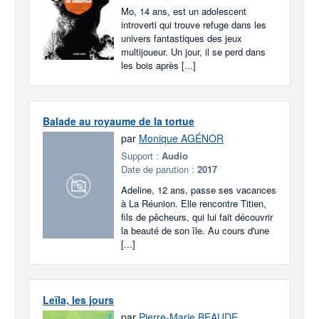
Mo, 14 ans, est un adolescent
introverti qui trouve refuge dans les
univers fantastiques des jeux
multijoueur. Un jour, il se perd dans
les bois après [...]
Balade au royaume de la tortue
par
Monique AGÉNOR
Support :
Audio
Date de parution :
2017
Adeline, 12 ans, passe ses vacances
à La Réunion. Elle rencontre Titien,
fils de pêcheurs, qui lui fait découvrir
la beauté de son île. Au cours d'une
[...]
Leïla, les jours
par
Pierre-Marie BEAUDE