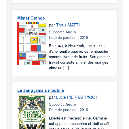
Mister Orange
par
Truus MATTI
Support :
Audio
Date de parution :
2016
En 1943, à New York, Linus, issu
d'une famille pauvre, est embauché
comme livreur de fruits. Son premier
travail consiste à livrer des oranges
chez un [...]
Le sang jamais n'oublie
par
Lucie PIERRAT-PAJOT
Support :
Audio
Date de parution :
2016
Liberté est mécanicienne, Carmine
est apprentie bouchère et Nathanaël
est un orphelin. Ils vivent en 1899