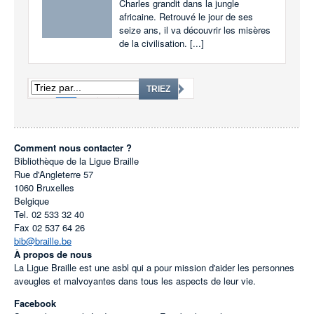
Charles grandit dans la jungle
africaine. Retrouvé le jour de ses
seize ans, il va découvrir les misères
de la civilisation. [...]
1
2
3
...
1827
TRIEZ
Comment nous contacter ?
Bibliothèque de la Ligue Braille
Rue d'Angleterre 57
1060
Bruxelles
Belgique
Tel.
02 533 32 40
Fax
02 537 64 26
bib@braille.be
À propos de nous
La Ligue Braille est une asbl qui a pour mission d'aider les personnes
aveugles et malvoyantes dans tous les aspects de leur vie.
Facebook