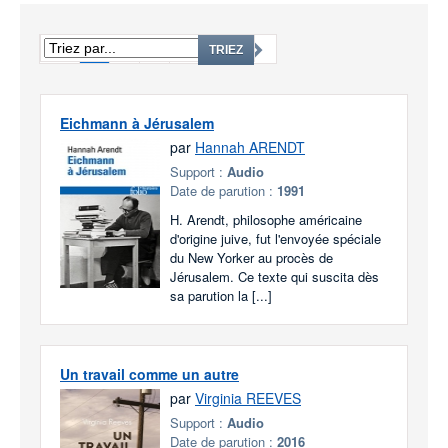
1
2
3
...
1827
TRIEZ
Eichmann à Jérusalem
par
Hannah ARENDT
Support :
Audio
Date de parution :
1991
H. Arendt, philosophe américaine
d'origine juive, fut l'envoyée spéciale
du New Yorker au procès de
Jérusalem. Ce texte qui suscita dès
sa parution la [...]
Un travail comme un autre
par
Virginia REEVES
Support :
Audio
Date de parution :
2016