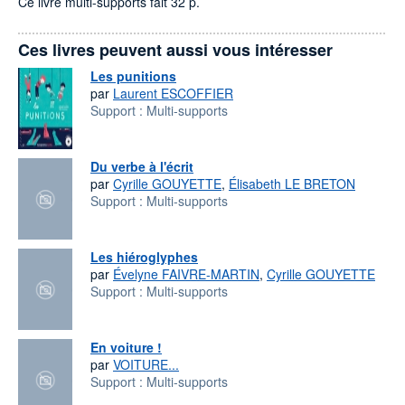
Ce livre multi-supports fait 32 p.
Ces livres peuvent aussi vous intéresser
Les punitions
par
Laurent ESCOFFIER
Support :
Multi-supports
Du verbe à l'écrit
par
Cyrille GOUYETTE
,
Élisabeth LE BRETON
Support :
Multi-supports
Les hiéroglyphes
par
Évelyne FAIVRE-MARTIN
,
Cyrille GOUYETTE
Support :
Multi-supports
En voiture !
par
VOITURE...
Support :
Multi-supports