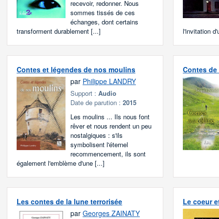
recevoir, redonner. Nous
sommes tissés de ces
échanges, dont certains
transforment durablement [...]
l'invitation d'
Contes et légendes de nos moulins
Contes de 
par
Philippe LANDRY
Support :
Audio
Date de parution :
2015
Les moulins ... Ils nous font
rêver et nous rendent un peu
nostalgiques : s'ils
symbolisent l'éternel
recommencement, ils sont
également l'emblème d'une [...]
Les contes de la lune terrorisée
Le coeur e
par
Georges ZAINATY