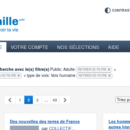
CONTRAS
E
VOTRE COMPTE
NOS SÉLECTIONS
AIDE
erche avec le(s) filtre(s)
Public:
Adulte
+
RETIRER CE FILTRE
+
type de voix:
Voix humaine
 CE FILTRE
RETIRER CE FILTRE
1
2
3
...
49
Des nouvelles des terres de France
Les homme
autres hist
par
COLLECTIF...