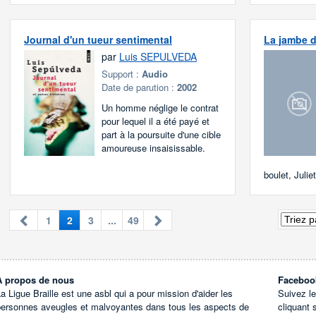
Journal d'un tueur sentimental
La jambe d
par
Luis SEPULVEDA
Support :
Audio
Date de parution :
2002
Un homme néglige le contrat
pour lequel il a été payé et
part à la poursuite d'une cible
amoureuse insaisissable.
boulet, Juliet
1
2
3
...
49
À propos de nous
Faceboo
a Ligue Braille est une asbl qui a pour mission d'aider les
Suivez l
personnes aveugles et malvoyantes dans tous les aspects de
cliquant 