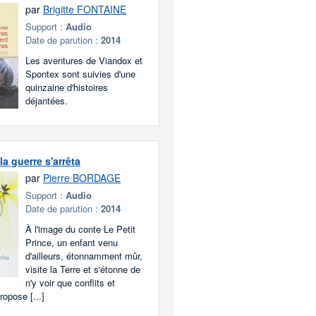
par
Brigitte FONTAINE
Support :
Audio
Date de parution :
2014
Les aventures de Viandox et
Spontex sont suivies d'une
quinzaine d'histoires
déjantées.
la guerre s'arrêta
par
Pierre BORDAGE
Support :
Audio
Date de parution :
2014
À l'image du conte Le Petit
Prince, un enfant venu
d'ailleurs, étonnamment mûr,
visite la Terre et s'étonne de
n'y voir que conflits et
ropose [...]