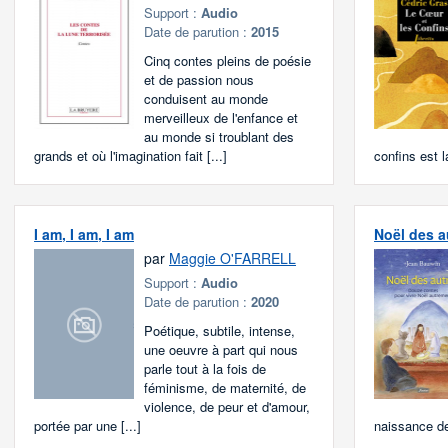
Support :
Audio
Date de parution :
2015
Cinq contes pleins de poésie
et de passion nous
conduisent au monde
merveilleux de l'enfance et
au monde si troublant des
grands et où l'imagination fait [...]
confins est l
I am, I am, I am
Noël des a
par
Maggie O'FARRELL
Support :
Audio
Date de parution :
2020
Poétique, subtile, intense,
une oeuvre à part qui nous
parle tout à la fois de
féminisme, de maternité, de
violence, de peur et d'amour,
portée par une [...]
naissance de