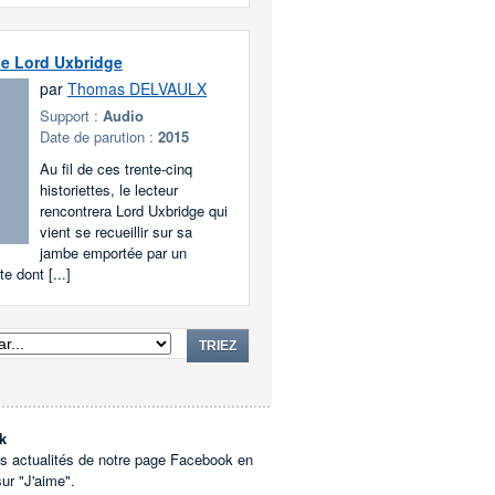
e Lord Uxbridge
par
Thomas DELVAULX
Support :
Audio
Date de parution :
2015
Au fil de ces trente-cinq
historiettes, le lecteur
rencontrera Lord Uxbridge qui
vient se recueillir sur sa
jambe emportée par un
te dont [...]
TRIEZ
k
es actualités de notre page Facebook en
sur "J'aime".