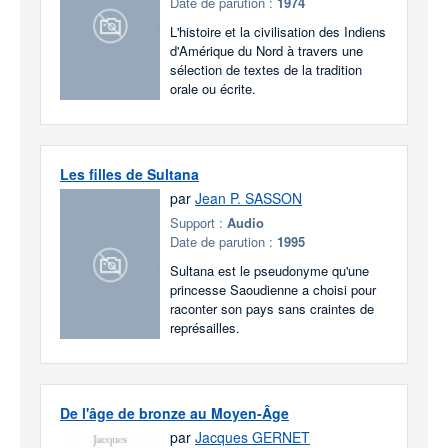
Date de parution :
1974
L'histoire et la civilisation des Indiens
d'Amérique du Nord à travers une
sélection de textes de la tradition
orale ou écrite.
Les filles de Sultana
par
Jean P. SASSON
Support :
Audio
Date de parution :
1995
Sultana est le pseudonyme qu'une
princesse Saoudienne a choisi pour
raconter son pays sans craintes de
représailles.
De l'âge de bronze au Moyen-Âge
par
Jacques GERNET