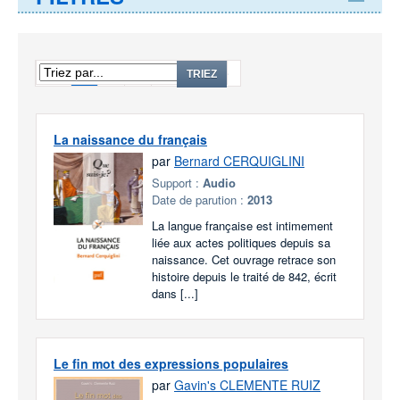
1
2
3
...
6
TRIEZ
La naissance du français
par
Bernard CERQUIGLINI
Support :
Audio
Date de parution :
2013
La langue française est intimement
liée aux actes politiques depuis sa
naissance. Cet ouvrage retrace son
histoire depuis le traité de 842, écrit
dans [...]
Le fin mot des expressions populaires
par
Gavin's CLEMENTE RUIZ