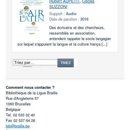
Hubert AUPETIT
,
Cécilia
SUZZONI
Support :
Audio
Date de parution :
2016
Des écrivains et des chercheurs,
rassemblés en association,
entendent rappeler le socle langagier
sur lequel s'appuient la langue et la culture frança [...]
1
2
3
...
6
TRIEZ
Comment nous contacter ?
Bibliothèque de la Ligue Braille
Rue d'Angleterre 57
1060
Bruxelles
Belgique
Tel.
02 533 32 40
Fax
02 537 64 26
bib@braille.be