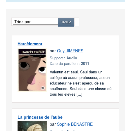
1
2
3
...
271
TRIEZ
Harcèlement
par
Guy JIMENES
Support :
Audio
Date de parution :
2011
Valentin est seul. Seul dans un
collège où aucun professeur, aucun
éducateur ne s'est aperçu de sa
souffrance. Seul dans une classe où
tous les élèves [...]
La princesse de l'aube
par
Sophie BÉNASTRE