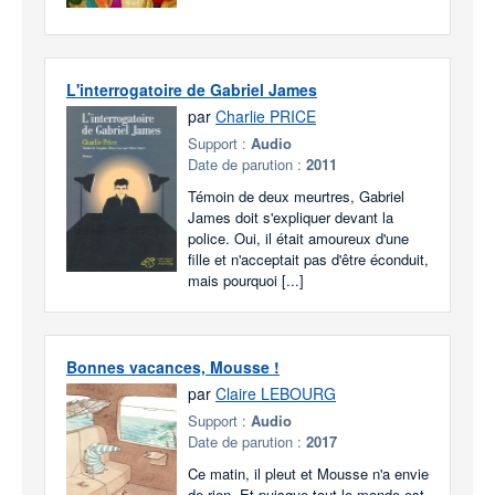
L'interrogatoire de Gabriel James
par
Charlie PRICE
Support :
Audio
Date de parution :
2011
Témoin de deux meurtres, Gabriel
James doit s'expliquer devant la
police. Oui, il était amoureux d'une
fille et n'acceptait pas d'être éconduit,
mais pourquoi [...]
Bonnes vacances, Mousse !
par
Claire LEBOURG
Support :
Audio
Date de parution :
2017
Ce matin, il pleut et Mousse n'a envie
de rien. Et puisque tout le monde est