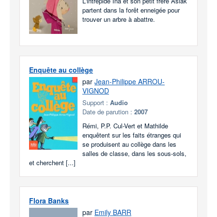
L'intrépide Ina et son petit frère Aslak
partent dans la forêt enneigée pour
trouver un arbre à abattre.
Enquête au collège
par
Jean-Philippe ARROU-
VIGNOD
Support :
Audio
Date de parution :
2007
Rémi, P.P. Cul-Vert et Mathilde
enquêtent sur les faits étranges qui
se produisent au collège dans les
salles de classe, dans les sous-sols,
et cherchent [...]
Flora Banks
par
Emily BARR