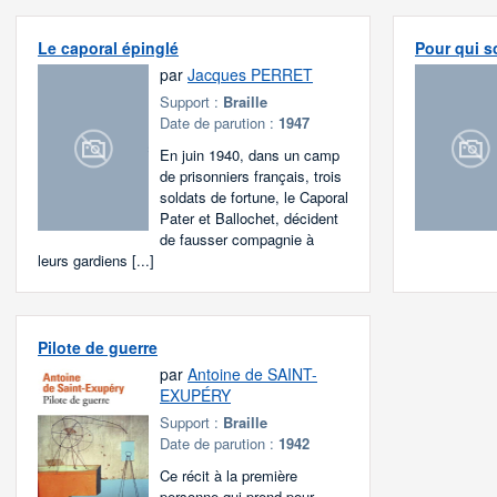
Le caporal épinglé
Pour qui s
par
Jacques PERRET
Support :
Braille
Date de parution :
1947
En juin 1940, dans un camp
de prisonniers français, trois
soldats de fortune, le Caporal
Pater et Ballochet, décident
de fausser compagnie à
leurs gardiens [...]
Pilote de guerre
par
Antoine de SAINT-
EXUPÉRY
Support :
Braille
Date de parution :
1942
Ce récit à la première
personne qui prend pour