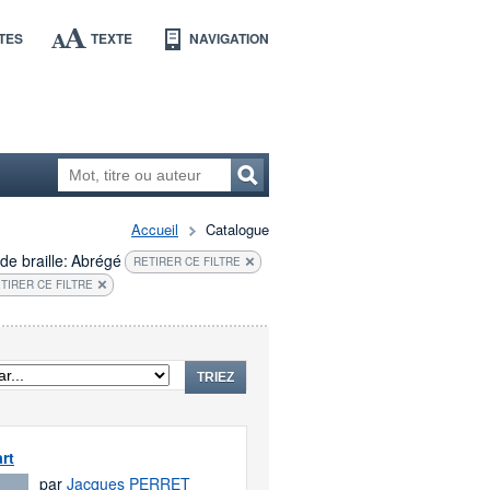
TES
TEXTE
NAVIGATION
Accueil
Catalogue
de braille:
Abrégé
RETIRER CE FILTRE
TIRER CE FILTRE
TRIEZ
rt
par
Jacques PERRET