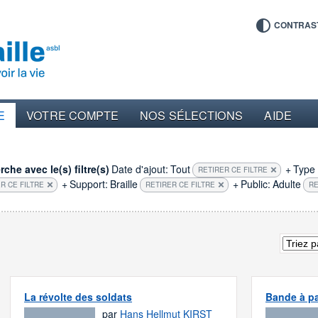
CONTRAS
E
VOTRE COMPTE
NOS SÉLECTIONS
AIDE
che avec le(s) filtre(s)
Date d'ajout:
Tout
+
Type 
RETIRER CE FILTRE
+
Support:
Braille
+
Public:
Adulte
R CE FILTRE
RETIRER CE FILTRE
RE
La révolte des soldats
Bande à pa
par
Hans Hellmut KIRST