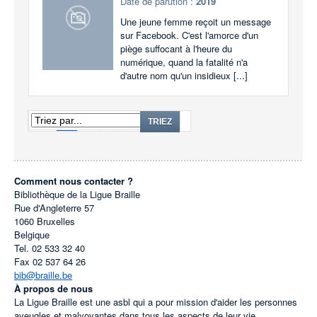
Date de parution :
2019
Une jeune femme reçoit un message
sur Facebook. C'est l'amorce d'un
piège suffocant à l'heure du
numérique, quand la fatalité n'a
d'autre nom qu'un insidieux [...]
1
2
3
...
244
TRIEZ
Comment nous contacter ?
Bibliothèque de la Ligue Braille
Rue d'Angleterre 57
1060
Bruxelles
Belgique
Tel.
02 533 32 40
Fax
02 537 64 26
bib@braille.be
À propos de nous
La Ligue Braille est une asbl qui a pour mission d'aider les personnes
aveugles et malvoyantes dans tous les aspects de leur vie.