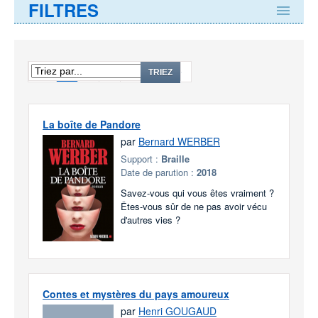
FILTRES
1
2
3
...
244
TRIEZ
La boîte de Pandore
par
Bernard WERBER
Support :
Braille
Date de parution :
2018
Savez-vous qui vous êtes vraiment ?
Êtes-vous sûr de ne pas avoir vécu
d'autres vies ?
Contes et mystères du pays amoureux
par
Henri GOUGAUD