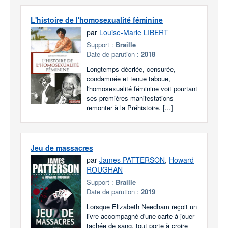
L'histoire de l'homosexualité féminine
par
Louise-Marie LIBERT
Support :
Braille
Date de parution :
2018
Longtemps décriée, censurée,
condamnée et tenue taboue,
l'homosexualité féminine voit pourtant
ses premières manifestations
remonter à la Préhistoire. [...]
Jeu de massacres
par
James PATTERSON
,
Howard
ROUGHAN
Support :
Braille
Date de parution :
2019
Lorsque Elizabeth Needham reçoit un
livre accompagné d'une carte à jouer
tachée de sang, tout porte à croire