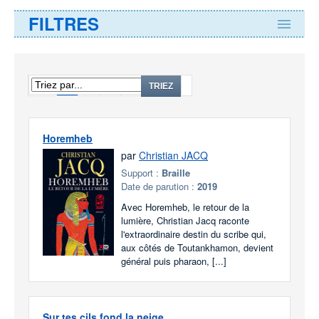
FILTRES
1
2
3
...
23
TRIEZ
Horemheb
par
Christian JACQ
Support :
Braille
Date de parution :
2019
Avec Horemheb, le retour de la
lumière, Christian Jacq raconte
l'extraordinaire destin du scribe qui,
aux côtés de Toutankhamon, devient
général puis pharaon, [...]
Sur tes cils fond la neige