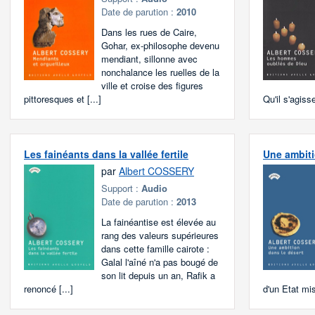
Date de parution :
2010
Dans les rues de Caire,
Gohar, ex-philosophe devenu
mendiant, sillonne avec
nonchalance les ruelles de la
ville et croise des figures
pittoresques et [...]
Qu'il s'agiss
Les fainéants dans la vallée fertile
Une ambiti
par
Albert COSSERY
Support :
Audio
Date de parution :
2013
La fainéantise est élevée au
rang des valeurs supérieures
dans cette famille cairote :
Galal l'aîné n'a pas bougé de
son lit depuis un an, Rafik a
renoncé [...]
d'un Etat mis