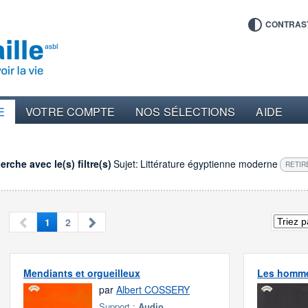
CONTRAS
E
VOTRE COMPTE
NOS SÉLECTIONS
AIDE
rche avec le(s) filtre(s)
Sujet:
Littérature égyptienne moderne
RETIR
1
2
Mendiants et orgueilleux
Les homme
par
Albert COSSERY
Support :
Audio