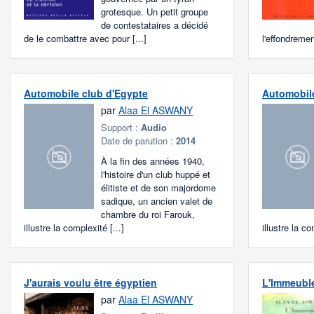
grotesque. Un petit groupe
de contestataires a décidé
de le combattre avec pour [...]
l'effondremen
Automobile club d'Egypte
Automobile
par
Alaa El ASWANY
Support :
Audio
Date de parution :
2014
À la fin des années 1940,
l'histoire d'un club huppé et
élitiste et de son majordome
sadique, un ancien valet de
chambre du roi Farouk,
illustre la complexité [...]
illustre la co
J'aurais voulu être égyptien
L'Immeubl
par
Alaa El ASWANY