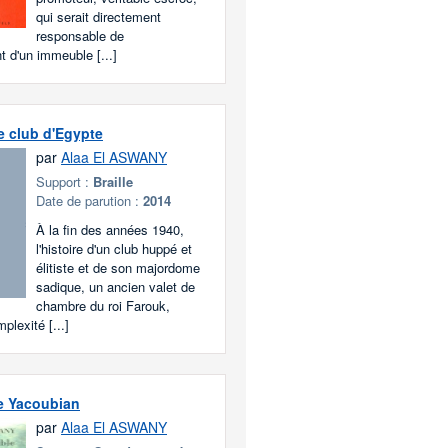
qui serait directement
responsable de
t d'un immeuble [...]
 club d'Egypte
par
Alaa El ASWANY
Support :
Braille
Date de parution :
2014
À la fin des années 1940,
l'histoire d'un club huppé et
élitiste et de son majordome
sadique, un ancien valet de
chambre du roi Farouk,
mplexité [...]
e Yacoubian
par
Alaa El ASWANY