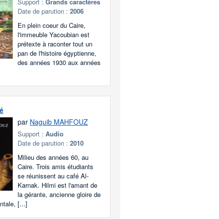
Support :
Grands caractères
Date de parution :
2006
En plein coeur du Caire,
l'immeuble Yacoubian est
prétexte à raconter tout un
pan de l'histoire égyptienne,
des années 1930 aux années
é
par
Naguib MAHFOUZ
Support :
Audio
Date de parution :
2010
Milieu des années 60, au
Caire. Trois amis étudiants
se réunissent au café Al-
Karnak. Hilmi est l'amant de
la gérante, ancienne gloire de
tale, [...]