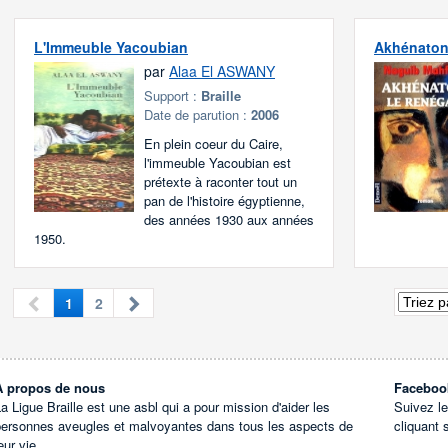
L'Immeuble Yacoubian
Akhénaton 
par
Alaa El ASWANY
Support :
Braille
Date de parution :
2006
En plein coeur du Caire,
l'immeuble Yacoubian est
prétexte à raconter tout un
pan de l'histoire égyptienne,
des années 1930 aux années
1950.
1
2
À propos de nous
Faceboo
a Ligue Braille est une asbl qui a pour mission d'aider les
Suivez l
personnes aveugles et malvoyantes dans tous les aspects de
cliquant 
eur vie.