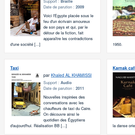
Support :
Braille
Date de parution :
2009
Voici l'Egypte placée sous le
feu d'un écrivain amoureux
de son pays et qui, par le
détour de la fiction, fait
apparaître les contradictions
d'une société [...]
1950.
Taxi
Karnak caf
par
Khaled AL KHAMISSI
Support :
Audio
Date de parution :
2011
Nouvelles inspirées des
conversations avec les
chauffeurs de taxi du Caire.
On découvre ainsi le
quotidien des Égyptiens
d'aujourd'hui. Réalisation BB [...]
la danse orien