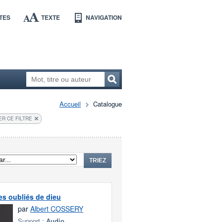
TES
TEXTE
NAVIGATION
Accueil
Catalogue
ER CE FILTRE
TRIEZ
s oubliés de dieu
par
Albert COSSERY
Support :
Audio