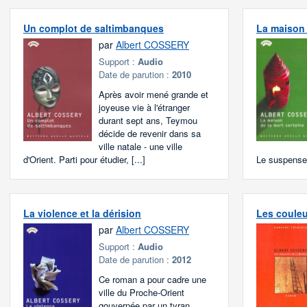
Un complot de saltimbanques
La maison 
par
Albert COSSERY
Support :
Audio
Date de parution :
2010
Après avoir mené grande et
joyeuse vie à l'étranger
durant sept ans, Teymou
décide de revenir dans sa
ville natale - une ville
d'Orient. Parti pour étudier, [...]
Le suspense 
La violence et la dérision
Les couleu
par
Albert COSSERY
Support :
Audio
Date de parution :
2012
Ce roman a pour cadre une
ville du Proche-Orient
gouvernée par un tyran