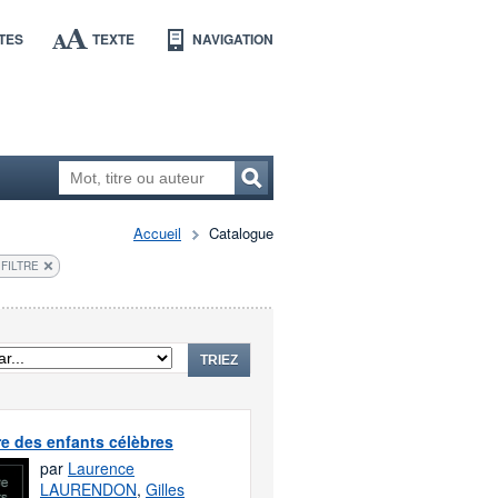
TES
TEXTE
NAVIGATION
Accueil
Catalogue
 FILTRE
TRIEZ
re des enfants célèbres
par
Laurence
LAURENDON
,
Gilles