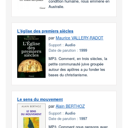
condition humaine, nous emmène en
Australie.
L'église des premiers siècles
par
Maurice VALLERY-RADOT
Support :
Audio
Date de parution :
1999
MP3. Comment, en trois siècles, la
petite communauté juive groupée
autour des apôtres a pu fonder les
bases du christianisme.
Le sens du mouvement
par
Alain BERTHOZ
Support :
Audio
Date de parution :
1997
MP3. Comment nous pensons avec