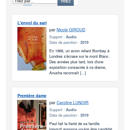
1
2
3
...
6
TRIEZ
L'envol du sari
par
Nicole GIROUD
Support :
Audio
Date de parution :
2019
En 1966, un avion reliant Bombay à
Londres s'écrase sur le mont Blanc.
Des années plus tard, lors d'une
exposition consacrée à ce drame,
Anusha reconnaît [...]
Première dame
par
Caroline LUNOIR
Support :
Audio
Date de parution :
2019
Paul fait la fierté de sa famille
lorsqu'il annonce vouloir être candidat