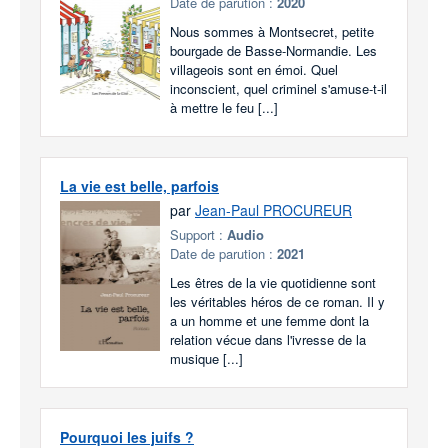
Date de parution :
2020
Nous sommes à Montsecret, petite
bourgade de Basse-Normandie. Les
villageois sont en émoi. Quel
inconscient, quel criminel s'amuse-t-il
à mettre le feu [...]
La vie est belle, parfois
par
Jean-Paul PROCUREUR
Support :
Audio
Date de parution :
2021
Les êtres de la vie quotidienne sont
les véritables héros de ce roman. Il y
a un homme et une femme dont la
relation vécue dans l'ivresse de la
musique [...]
Pourquoi les juifs ?