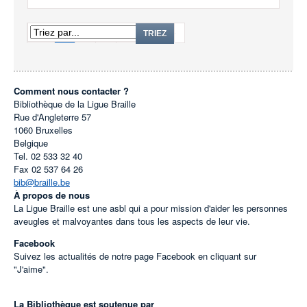
1
2
3
...
6
TRIEZ
Comment nous contacter ?
Bibliothèque de la Ligue Braille
Rue d'Angleterre 57
1060
Bruxelles
Belgique
Tel.
02 533 32 40
Fax
02 537 64 26
bib@braille.be
À propos de nous
La Ligue Braille est une asbl qui a pour mission d'aider les personnes
aveugles et malvoyantes dans tous les aspects de leur vie.
Facebook
Suivez les actualités de notre page Facebook en cliquant sur
"J'aime".
La Bibliothèque est soutenue par