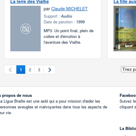
La terre des Vialhe
La fille au
par
Claude MICHELET
Support :
Audio
Date de parution :
1999
MP3. Un point final, plein de
colère et d'émotion à
l'aventure des Vialhe.
1
2
3
À propos de nous
Faceboo
a Ligue Braille est une asbl qui a pour mission d'aider les
Suivez l
personnes aveugles et malvoyantes dans tous les aspects de
cliquant 
eur vie.
La Bibli