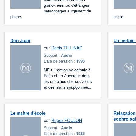
grand-mère, où d'étranges
personnages surgissent du
passé.
est là.
Don Juan
Un certain
par
Denis TILLINAC
Support :
Audio
Date de parution :
1998
MP3. L'action se déroule à
Paris et en Auvergne dans
les entrelacs des souvenirs
et des maris soupçonneux.
Le maître d'école
Relaxation.
sophrolog
par
Roger FOULON
Support :
Audio
Date de parution :
1985