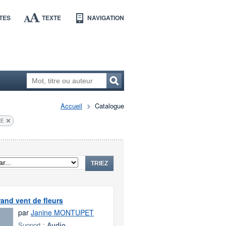
TES
TEXTE
NAVIGATION
Accueil
Catalogue
RE
TRIEZ
and vent de fleurs
par
Janine MONTUPET
Support :
Audio