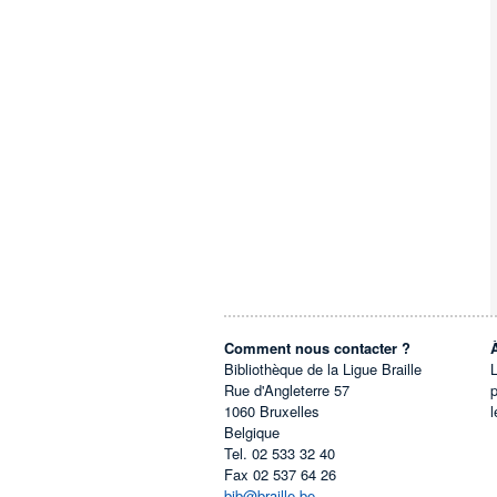
Comment nous contacter ?
Bibliothèque de la Ligue Braille
L
Rue d'Angleterre 57
1060
Bruxelles
l
Belgique
Tel.
02 533 32 40
Fax
02 537 64 26
bib@braille.be