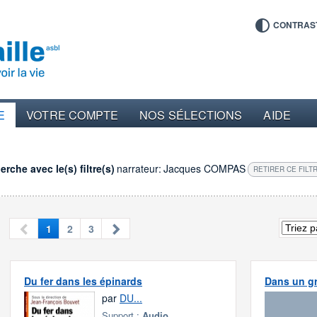
CONTRAS
E
VOTRE COMPTE
NOS SÉLECTIONS
AIDE
rche avec le(s) filtre(s)
narrateur:
Jacques COMPAS
RETIRER CE FILT
1
2
3
Du fer dans les épinards
Dans un gr
par
DU...
Support :
Audio