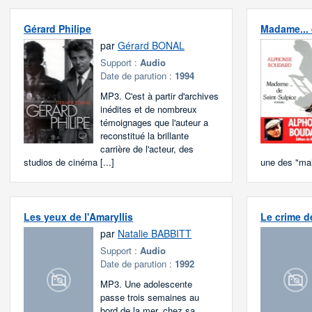
Gérard Philipe
Madame... 
par
Gérard BONAL
Support :
Audio
Date de parution :
1994
MP3. C'est à partir d'archives
inédites et de nombreux
témoignages que l'auteur a
reconstitué la brillante
carrière de l'acteur, des
studios de cinéma [...]
une des "mai
Les yeux de l'Amaryllis
Le crime d
par
Natalie BABBITT
Support :
Audio
Date de parution :
1992
MP3. Une adolescente
passe trois semaines au
bord de la mer, chez sa