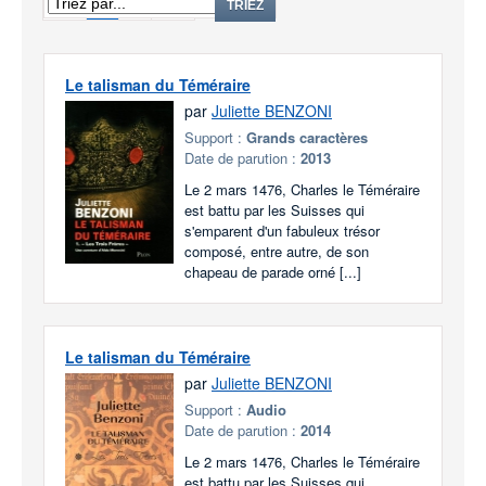
1
2
TRIEZ
Le talisman du Téméraire
par
Juliette BENZONI
Support :
Grands caractères
Date de parution :
2013
Le 2 mars 1476, Charles le Téméraire
est battu par les Suisses qui
s'emparent d'un fabuleux trésor
composé, entre autre, de son
chapeau de parade orné [...]
Le talisman du Téméraire
par
Juliette BENZONI
Support :
Audio
Date de parution :
2014
Le 2 mars 1476, Charles le Téméraire
est battu par les Suisses qui