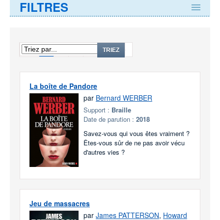
FILTRES
1
2
3
...
213
TRIEZ
La boîte de Pandore
par
Bernard WERBER
Support :
Braille
Date de parution :
2018
Savez-vous qui vous êtes vraiment ?
Êtes-vous sûr de ne pas avoir vécu
d'autres vies ?
Jeu de massacres
par
James PATTERSON
,
Howard