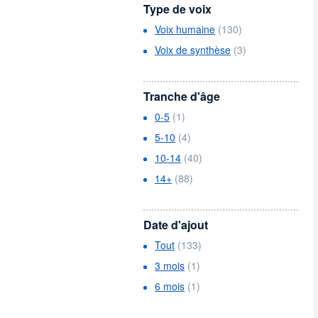
Type de voix
Voix humaine
(130)
Voix de synthèse
(3)
Tranche d'âge
0-5
(1)
5-10
(4)
10-14
(40)
14+
(88)
Date d'ajout
Tout
(133)
3 mois
(1)
6 mois
(1)