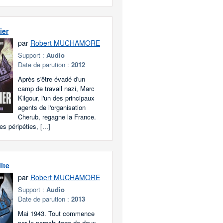
ier
par
Robert MUCHAMORE
Support :
Audio
Date de parution :
2012
Après s'être évadé d'un
camp de travail nazi, Marc
Kilgour, l'un des principaux
agents de l'organisation
Cherub, regagne la France.
s péripéties, [...]
lite
par
Robert MUCHAMORE
Support :
Audio
Date de parution :
2013
Mai 1943. Tout commence
par le parachutage de deux