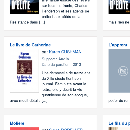
sur tous les fronts, Charles
Henderson et ses agents se
battent aux côtés de la
Résistance dans [...]
mais rien ne [
Le livre de Catherine
L'apprenti
par
Karen CUSHMAN
Support :
Audio
Date de parution :
2013
Une demoiselle de treize ans
du XIIe siècle tient son
journal. Féministe avant la
lettre, elle y décrit la vie
quotidienne de son époque,
avec moult détails [...]
potier de rent
Molière
Le fils du