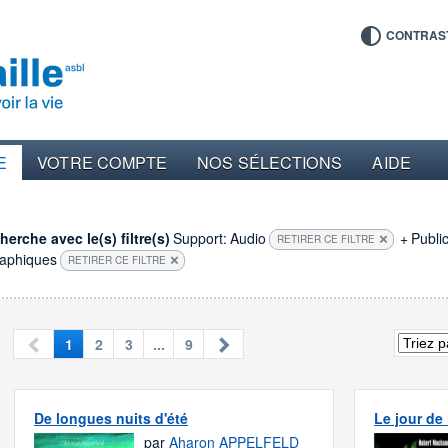
CONTRAS
E
VOTRE COMPTE
NOS SÉLECTIONS
AIDE
erche avec le(s) filtre(s)
Support:
Audio
+
Public
RETIRER CE FILTRE
raphiques
RETIRER CE FILTRE
1
2
3
...
9
De longues nuits d'été
Le jour de 
par
Aharon APPELFELD