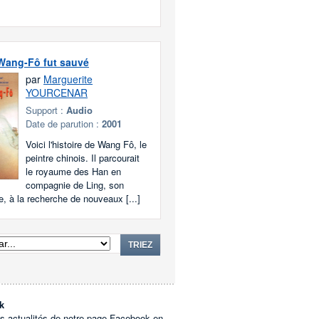
ang-Fô fut sauvé
par
Marguerite
YOURCENAR
Support :
Audio
Date de parution :
2001
Voici l'histoire de Wang Fô, le
peintre chinois. Il parcourait
le royaume des Han en
compagnie de Ling, son
le, à la recherche de nouveaux [...]
TRIEZ
k
es actualités de notre page Facebook en