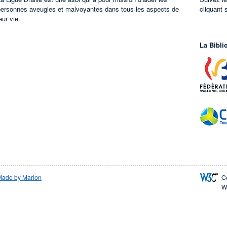
personnes aveugles et malvoyantes dans tous les aspects de
cliquant 
eur vie.
La Bibli
Made by Marlon
C
W