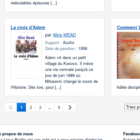
redoutables épreuves [...]
La croix d'Adem
Comment W
par
Alice MEAD
Support :
Audio
Date de parution :
1998
Adem vit dans un petit
village du Kosovo. Il mène
une vie normale jusqu'à ce
jour de juin 1989 où
Milosevic change le cours de
l'Histoire. Dès lors, pour [...]
fidèle discip
1
2
3
...
9
À propos de nous
Faceboo
a Ligue Braille est une asbl qui a pour mission d'aider les
Suivez l