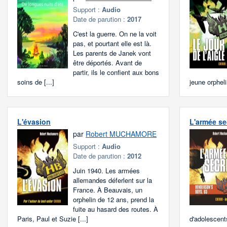
Support :
Audio
Date de parution :
2017
C'est la guerre. On ne la voit
pas, et pourtant elle est là.
Les parents de Janek vont
être déportés. Avant de
partir, ils le confient aux bons
soins de [...]
jeune orphelin
L'évasion
L'armée se
par
Robert MUCHAMORE
Support :
Audio
Date de parution :
2012
Juin 1940. Les armées
allemandes déferlent sur la
France. À Beauvais, un
orphelin de 12 ans, prend la
fuite au hasard des routes. À
Paris, Paul et Suzie [...]
d'adolescents