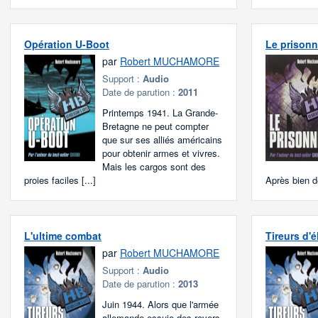
Opération U-Boot
Le prisonn
par
Robert MUCHAMORE
Support :
Audio
Date de parution :
2011
Printemps 1941. La Grande-
Bretagne ne peut compter
que sur ses alliés américains
pour obtenir armes et vivres.
Mais les cargos sont des
proies faciles [...]
Après bien de
L'ultime combat
Tireurs d'é
par
Robert MUCHAMORE
Support :
Audio
Date de parution :
2013
Juin 1944. Alors que l'armée
allemande essuie des revers