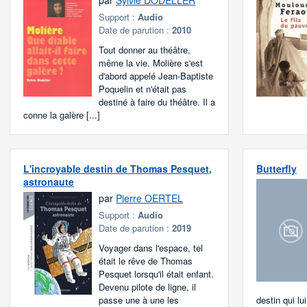
par
Sylvie DODELLER
Support :
Audio
Date de parution :
2010
Tout donner au théâtre,
même la vie. Molière s'est
d'abord appelé Jean-Baptiste
Poquelin et n'était pas
destiné à faire du théâtre. Il a
conne la galère [...]
L'incroyable destin de Thomas Pesquet,
Butterfly
astronaute
par
Pierre OERTEL
Support :
Audio
Date de parution :
2019
Voyager dans l'espace, tel
était le rêve de Thomas
Pesquet lorsqu'il était enfant.
Devenu pilote de ligne, il
passe une à une les
destin qui lui