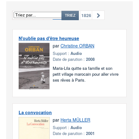
1
...
73
74
75
...
1826
TRIEZ
N'oublie pas d'être heureuse
par
Christine ORBAN
Support :
Audio
Date de parution :
2008
Maria-Lila quitte sa famille et son
petit village marocain pour aller vivre
ses rêves à Paris.
La convocation
par
Herta MÜLLER
Support :
Audio
Date de parution :
2001