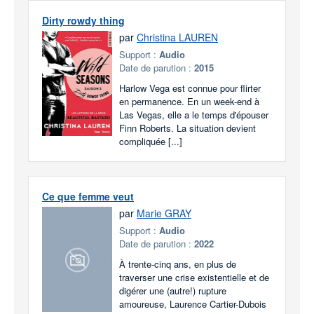
Dirty rowdy thing
par
Christina LAUREN
Support :
Audio
Date de parution :
2015
Harlow Vega est connue pour flirter
en permanence. En un week-end à
Las Vegas, elle a le temps d'épouser
Finn Roberts. La situation devient
compliquée [...]
Ce que femme veut
par
Marie GRAY
Support :
Audio
Date de parution :
2022
À trente-cinq ans, en plus de
traverser une crise existentielle et de
digérer une (autre!) rupture
amoureuse, Laurence Cartier-Dubois