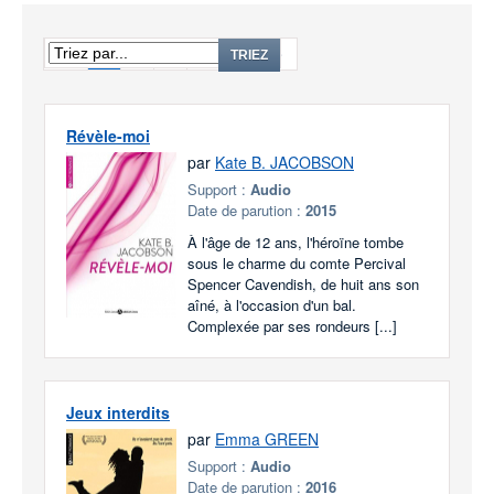
1
2
3
...
13
TRIEZ
Révèle-moi
par
Kate B. JACOBSON
Support :
Audio
Date de parution :
2015
À l'âge de 12 ans, l'héroïne tombe
sous le charme du comte Percival
Spencer Cavendish, de huit ans son
aîné, à l'occasion d'un bal.
Complexée par ses rondeurs [...]
Jeux interdits
par
Emma GREEN
Support :
Audio
Date de parution :
2016