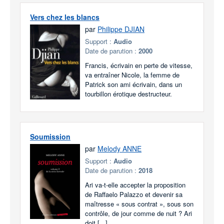
Vers chez les blancs
par
Philippe DJIAN
Support :
Audio
Date de parution :
2000
Francis, écrivain en perte de vitesse,
va entraîner Nicole, la femme de
Patrick son ami écrivain, dans un
tourbillon érotique destructeur.
Soumission
par
Melody ANNE
Support :
Audio
Date de parution :
2018
Ari va-t-elle accepter la proposition
de Raffaelo Palazzo et devenir sa
maîtresse « sous contrat », sous son
contrôle, de jour comme de nuit ? Ari
doit [...]