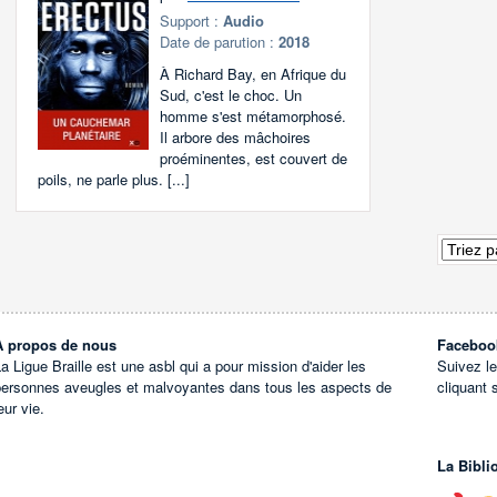
Support :
Audio
Date de parution :
2018
À Richard Bay, en Afrique du
Sud, c'est le choc. Un
homme s'est métamorphosé.
Il arbore des mâchoires
proéminentes, est couvert de
poils, ne parle plus. [...]
À propos de nous
Faceboo
a Ligue Braille est une asbl qui a pour mission d'aider les
Suivez l
personnes aveugles et malvoyantes dans tous les aspects de
cliquant 
eur vie.
La Bibli