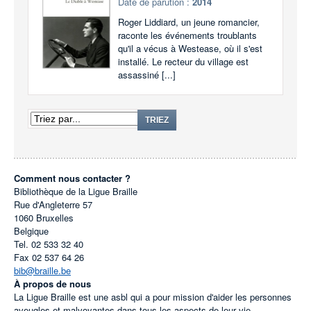
Date de parution :
2014
Roger Liddiard, un jeune romancier,
raconte les événements troublants
qu'il a vécus à Westease, où il s'est
installé. Le recteur du village est
assassiné [...]
TRIEZ
Comment nous contacter ?
Bibliothèque de la Ligue Braille
Rue d'Angleterre 57
1060
Bruxelles
Belgique
Tel.
02 533 32 40
Fax
02 537 64 26
bib@braille.be
À propos de nous
La Ligue Braille est une asbl qui a pour mission d'aider les personnes
aveugles et malvoyantes dans tous les aspects de leur vie.