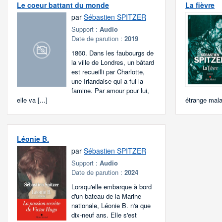
Le coeur battant du monde
La fièvre
par
Sébastien SPITZER
Support :
Audio
Date de parution :
2019
1860. Dans les faubourgs de
la ville de Londres, un bâtard
est recueilli par Charlotte,
une Irlandaise qui a fui la
famine. Par amour pour lui,
elle va [...]
étrange malad
Léonie B.
par
Sébastien SPITZER
Support :
Audio
Date de parution :
2024
Lorsqu'elle embarque à bord
d'un bateau de la Marine
nationale, Léonie B. n'a que
dix-neuf ans. Elle s'est