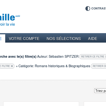
CONTRAS
E
VOTRE COMPTE
NOS SÉLECTIONS
AIDE
che avec le(s) filtre(s)
Auteur:
Sébastien SPITZER
RETIRER CE FILTRE
+
Catégorie:
Romans historiques & Biographiques
E FILTRE
RETIRER C