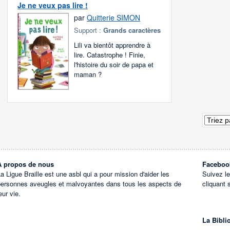
Je ne veux pas lire !
par
Quitterie SIMON
Support :
Grands caractères
Lili va bientôt apprendre à
lire. Catastrophe ! Finie,
l'histoire du soir de papa et
maman ?
À propos de nous
Faceboo
a Ligue Braille est une asbl qui a pour mission d'aider les
Suivez l
personnes aveugles et malvoyantes dans tous les aspects de
cliquant 
eur vie.
La Bibli