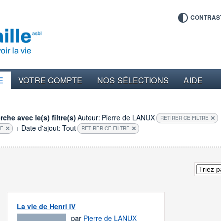
CONTRAS
E
VOTRE COMPTE
NOS SÉLECTIONS
AIDE
che avec le(s) filtre(s)
Auteur:
Pierre de LANUX
RETIRER CE FILTRE
+
Date d'ajout:
Tout
RE
RETIRER CE FILTRE
La vie de Henri IV
par
Pierre de LANUX