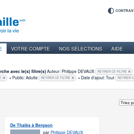
CONTRAS
E
VOTRE COMPTE
NOS SÉLECTIONS
AIDE
che avec le(s) filtre(s)
Auteur:
Philippe DEVAUX
RETIRER CE FILTRE
+
Public:
Adulte
+
Date d'ajout:
Tout
E
RETIRER CE FILTRE
RETIRER C
De Thalès à Bergson
par
Philippe DEVAUX