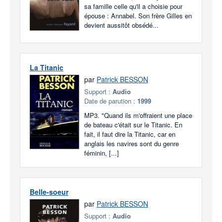
sa famille celle qu'il a choisie pour
épouse : Annabel. Son frère Gilles en
devient aussitôt obsédé...
La Titanic
par
Patrick BESSON
Support :
Audio
Date de parution :
1999
MP3. "Quand ils m'offraient une place
de bateau c'était sur le Titanic. En
fait, il faut dire la Titanic, car en
anglais les navires sont du genre
féminin, [...]
Belle-soeur
par
Patrick BESSON
Support :
Audio