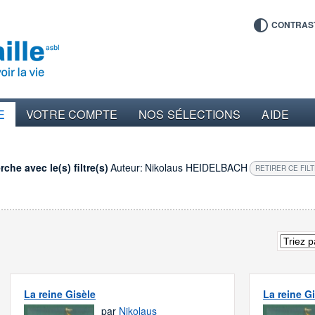
CONTRAS
E
VOTRE COMPTE
NOS SÉLECTIONS
AIDE
che avec le(s) filtre(s)
Auteur:
Nikolaus HEIDELBACH
RETIRER CE FIL
La reine Gisèle
La reine G
par
Nikolaus