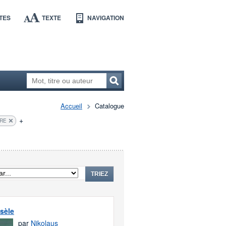
TES
TEXTE
NAVIGATION
Accueil
Catalogue
+
TRE
TRIEZ
isèle
par
Nikolaus