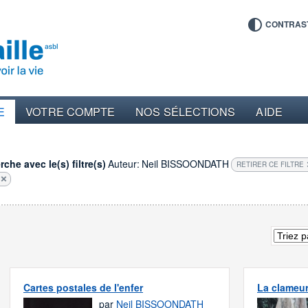
CONTRAS
E
VOTRE COMPTE
NOS SÉLECTIONS
AIDE
che avec le(s) filtre(s)
Auteur:
Neil BISSOONDATH
RETIRER CE FILTRE
Cartes postales de l'enfer
La clameur
par
Neil BISSOONDATH