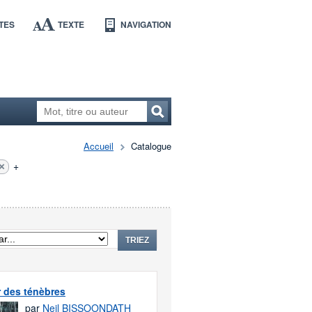
TES
TEXTE
NAVIGATION
Accueil
Catalogue
+
TRIEZ
 des ténèbres
par
Neil BISSOONDATH