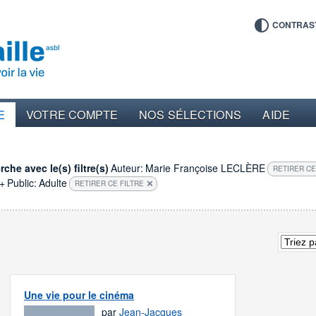
CONTRAS
E
VOTRE COMPTE
NOS SÉLECTIONS
AIDE
che avec le(s) filtre(s)
Auteur:
Marie Françoise LECLÈRE
RETIRER CE
+
Public:
Adulte
RETIRER CE FILTRE
Une vie pour le cinéma
par
Jean-Jacques