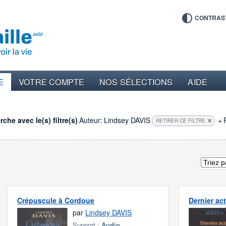
CONTRAS
E
VOTRE COMPTE
NOS SÉLECTIONS
AIDE
che avec le(s) filtre(s)
Auteur:
Lindsey DAVIS
+
RETIRER CE FILTRE
Crépuscule à Cordoue
Dernier ac
par
Lindsey DAVIS
Support :
Audio