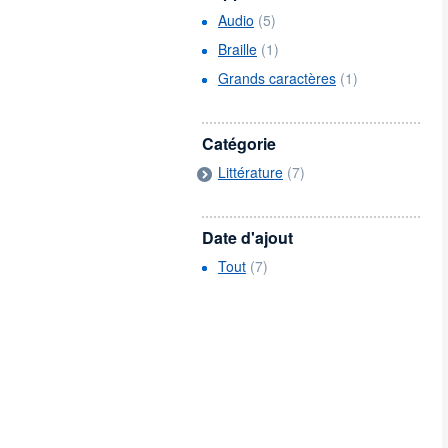
Audio
(5)
Braille
(1)
Grands caractères
(1)
Catégorie
Littérature
(7)
Date d'ajout
Tout
(7)