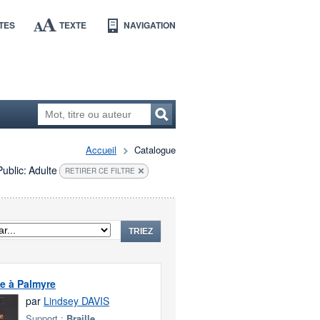
TES
TEXTE
NAVIGATION
Accueil
Catalogue
Public:
Adulte
RETIRER CE FILTRE
TRIEZ
te à Palmyre
par
Lindsey DAVIS
Support :
Braille