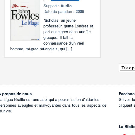
Support :
Audio
Date de parution :
2006
Nicholas, un jeune
professeur, quitte Londres et
part enseigner dans une île
grecque. Il fait la
connaissance d'un vieil
homme, mi-grec mi-anglais, qui [...]
À propos de nous
Faceboo
a Ligue Braille est une asbl qui a pour mission d'aider les
Suivez l
personnes aveugles et malvoyantes dans tous les aspects de
cliquant 
eur vie.
La Bibli