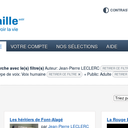
CONTRAS
E
VOTRE COMPTE
NOS SÉLECTIONS
AIDE
che avec le(s) filtre(s)
Auteur:
Jean-Pierre LECLERC
RETIRER CE FILT
ype de voix:
Voix humaine
+
Public:
Adulte
RETIRER CE FILTRE
RETIRER 
Les héritiers de Font-Alagé
La Rouge B
par
Jean-Pierre LECLERC