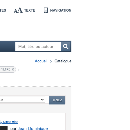
TES
TEXTE
NAVIGATION
Accueil
Catalogue
+
 FILTRE
TRIEZ
t, une vie
par
Jean-Dominique