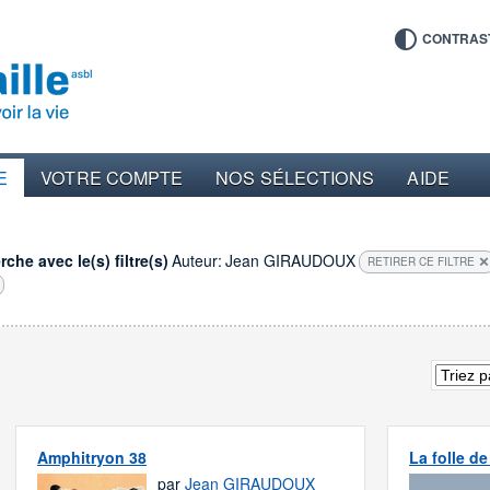
CONTRAS
E
VOTRE COMPTE
NOS SÉLECTIONS
AIDE
che avec le(s) filtre(s)
Auteur:
Jean GIRAUDOUX
RETIRER CE FILTRE
Amphitryon 38
La folle de
par
Jean GIRAUDOUX