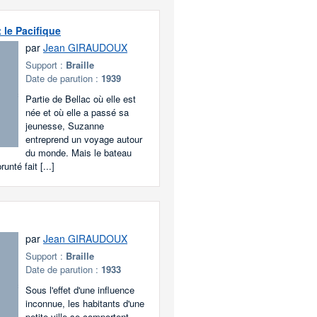
 le Pacifique
par
Jean GIRAUDOUX
Support :
Braille
Date de parution :
1939
Partie de Bellac où elle est
née et où elle a passé sa
jeunesse, Suzanne
entreprend un voyage autour
du monde. Mais le bateau
unté fait [...]
par
Jean GIRAUDOUX
Support :
Braille
Date de parution :
1933
Sous l'effet d'une influence
inconnue, les habitants d'une
petite ville se comportent